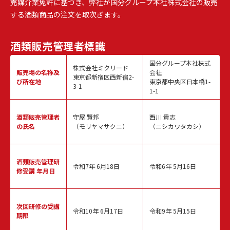
売媒介業免許に基づき、弊社が国分グループ本社株式会社の販売
する酒類商品の注文を取次ぎます。
酒類販売
管理者標識
国分グループ本社株式
株式会社ミクリード
販売場の名称
及
会社
東京都新宿区西新宿2-
び所在地
東京都中央区日本橋1-
3-1
1-1
酒類販売
管理者
守屋 賢邦
西川 貴志
の氏名
（モリヤマサクニ）
（ニシカワタカシ）
酒類販売管理
研
令和7年 6月18日
令和6年 5月16日
修受講 年月日
次回研修の
受講
令和10年 6月17日
令和9年 5月15日
期限