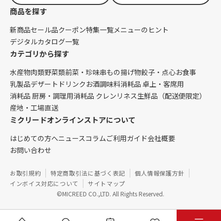
商品を探す
新商品
セール品
クーポン
特集一覧
メニューのヒント
デジタルカタログ一覧
カテゴリから探す
水産物
肉類
野菜類
前菜・珍味
串もの
揚げ物
餃子・点心
お食事
乳製品
デザート
ドリンク
お酒
調味料
消耗品 卓上・客席用
消耗品 厨房・調理用
消耗品 クレンリネス
生鮮品（配送便限定）
産地・工場直送
ミクリードオンラインストアについて
はじめての方へ
ニュース
コラム
ご利用ガイド
会社概要
お問い合わせ
お取引規約
特定商取引法に基づく表記
個人情報保護方針
インボイス対応について
サイトマップ
©MICREED CO.,LTD. All Rights Reserved.