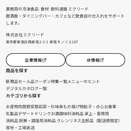
業務用の冷凍食品·食材·飲料通販 ミクリード
居酒屋・ダイニングバー・カフェなど飲食店の仕入れをサポート
します。
株式会社ミクリード
東京都新宿区西新宿2-3-1 新宿モノリス28F
企業情報
IR情報
商品を探す
新商品
セール品
クーポン
特集一覧
メニューのヒント
デジタルカタログ一覧
カテゴリから探す
水産物
肉類
野菜類
前菜・珍味
串もの
揚げ物
餃子・点心
お食事
乳製品
デザート
ドリンク
お酒
調味料
消耗品 卓上・客席用
消耗品 厨房・調理用
消耗品 クレンリネス
生鮮品（配送便限定）
産地・工場直送