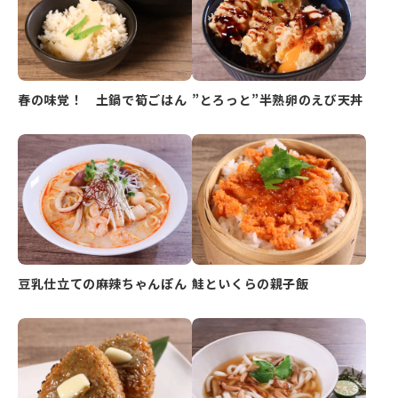
春の味覚！ 土鍋で筍ごはん
”とろっと”半熟卵のえび天丼
豆乳仕立ての麻辣ちゃんぽん
鮭といくらの親子飯