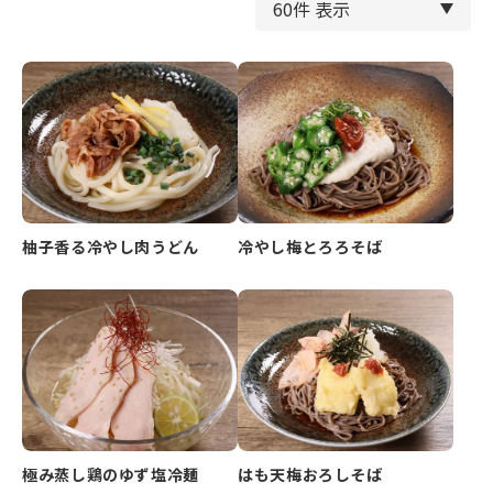
柚子香る冷やし肉うどん
冷やし梅とろろそば
極み蒸し鶏のゆず塩冷麺
はも天梅おろしそば