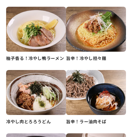
柚子香る！冷やし鴨ラーメン
旨辛！冷やし担々麺
冷やし肉とろろうどん
旨辛！ラー油肉そば