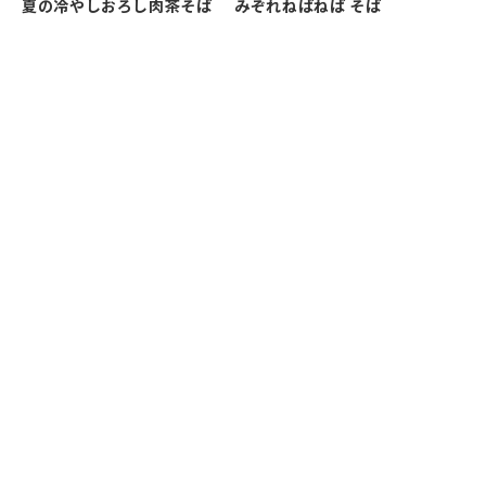
夏の冷やしおろし肉茶そば
みぞれねばねば そば