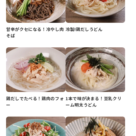
甘辛がクセになる！冷やし肉
冷製!鶏だしうどん
そば
鶏だしでたべる！鶏肉のフォ
1本で味が決まる！豆乳クリ
ー
ーム明太うどん