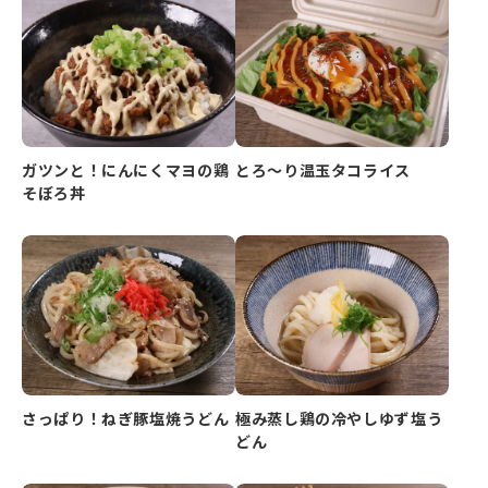
ガツンと！にんにくマヨの鶏
とろ～り温玉タコライス
そぼろ丼
さっぱり！ねぎ豚塩焼うどん
極み蒸し鶏の冷やしゆず塩う
どん