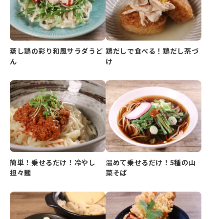
蒸し鶏の彩り和風サラダうど
鶏だしで食べる！鶏だし茶づ
ん
け
簡単！乗せるだけ！冷やし
温めて乗せるだけ！5種の山
担々麺
菜そば