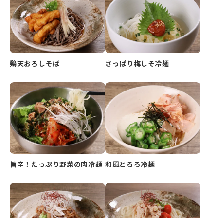
鶏天おろしそば
さっぱり梅しそ冷麺
旨辛！たっぷり野菜の肉冷麺
和風とろろ冷麺