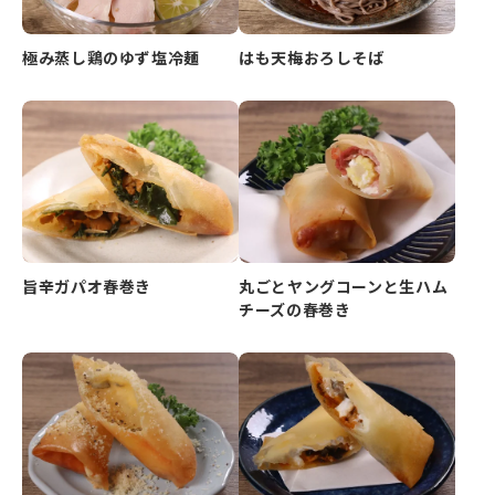
極み蒸し鶏のゆず塩冷麺
はも天梅おろしそば
旨辛ガパオ春巻き
丸ごとヤングコーンと生ハム
チーズの春巻き