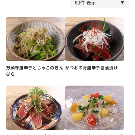
万願寺唐辛子とじゃこのきん
かつおの青唐辛子醤油漬け
ぴら