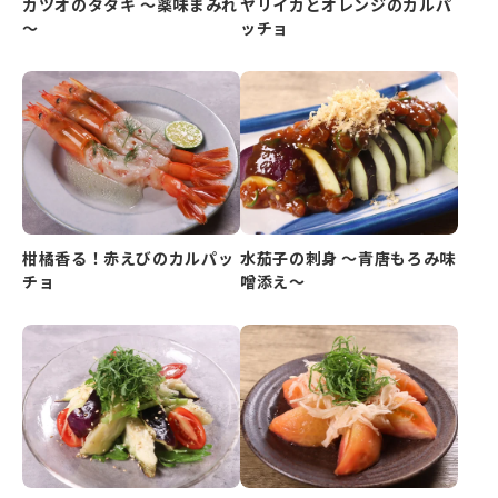
カツオのタタキ ～薬味まみれ
ヤリイカとオレンジのカルパ
～
ッチョ
柑橘香る！赤えびのカルパッ
水茄子の刺身 ～青唐もろみ味
チョ
噌添え～