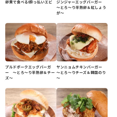
卵黄で食べる!酔っ払いエビ
ジンジャーエッグバーガー
～とろ～り半熟卵＆紅しょう
が～
プルドポークエッグバーガ
ヤンニョムチキンバーガー
ー ～とろ～り半熟卵＆チー
～とろ～りチーズ＆韓国のり
ズ～
～