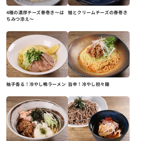
4種の濃厚チーズ春巻き～は
鰻とクリームチーズの春巻き
ちみつ添え～
柚子香る！冷やし鴨ラーメン
旨辛！冷やし担々麺