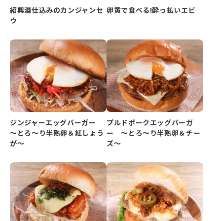
紹興酒仕込みのカンジャンセ
卵黄で食べる!酔っ払いエビ
ウ
ジンジャーエッグバーガー
プルドポークエッグバーガ
～とろ～り半熟卵＆紅しょう
ー ～とろ～り半熟卵＆チー
が～
ズ～