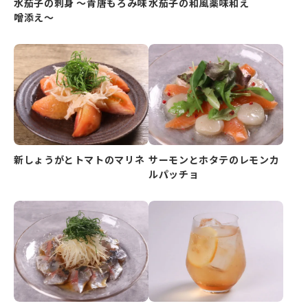
水茄子の刺身 ～青唐もろみ味
水茄子の和風薬味和え
噌添え～
新しょうがとトマトのマリネ
サーモンとホタテのレモンカ
ルパッチョ