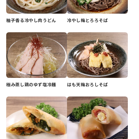
柚子香る冷やし肉うどん
冷やし梅とろろそば
極み蒸し鶏のゆず塩冷麺
はも天梅おろしそば