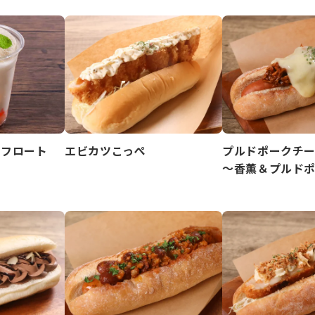
トフロート
エビカツこっぺ
プルドポークチ
～香薫＆プルド