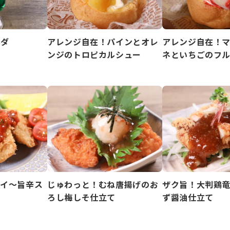
ーダ
アレンジ自在！パインとオレ
アレンジ自在！
ンジのトロピカルシュー
ネといちごのフ
ライ～旨辛ス
じゅわっと！むね唐揚げのお
ザク旨！大判鶏
～
ろし梅しそ仕立て
ず醤油仕立て