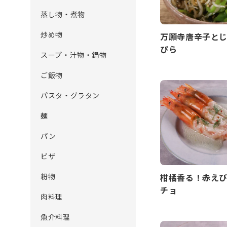
蒸し物・煮物
炒め物
万願寺唐辛子と
ぴら
スープ・汁物・鍋物
ご飯物
パスタ・グラタン
麺
パン
ピザ
粉物
柑橘香る！赤え
チョ
肉料理
魚介料理