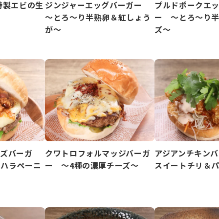
特製エビの生
ジンジャーエッグバーガー
プルドポークエ
～とろ～り半熟卵＆紅しょう
ー ～とろ～り
が～
ズ～
ーズバーガ
クワトロフォルマッジバーガ
アジアンチキンバ
＆ハラペーニ
ー ～4種の濃厚チーズ～
スイートチリ＆