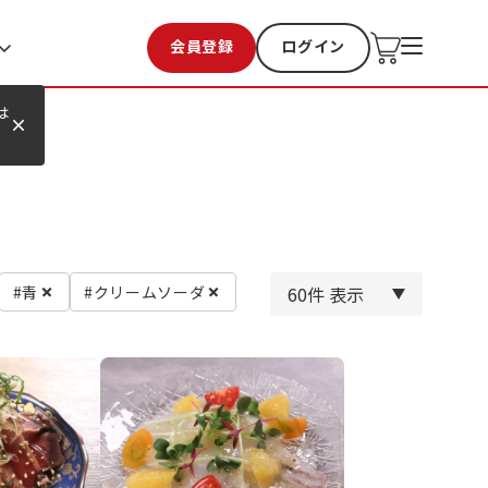
会員登録
ログイン
お気に入り
過去購入
は
#青
#クリームソーダ