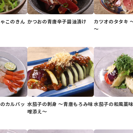
じゃこのきん
かつおの青唐辛子醤油漬け
カツオのタタキ 
～
びのカルパッ
水茄子の刺身 ～青唐もろみ味
水茄子の和風薬
噌添え～