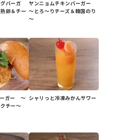
ッグバーガ
ヤンニョムチキンバーガー
半熟卵＆チー
～とろ～りチーズ＆韓国のり
～
ーガー ～
シャリっと冷凍みかんサワー
パクチー～