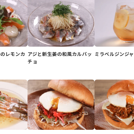
テのレモンカ
アジと新生姜の和風カルパッ
ミラベルジンジ
チョ