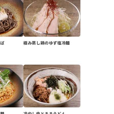
そば
極み蒸し鶏のゆず塩冷麺
々麺
冷やし肉とろろうどん