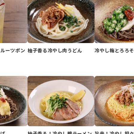
フルーツポン
柚子香る冷やし肉うどん
冷やし梅とろろ
そば
柚子香る！冷やし鴨ラーメン
旨辛！冷やし担