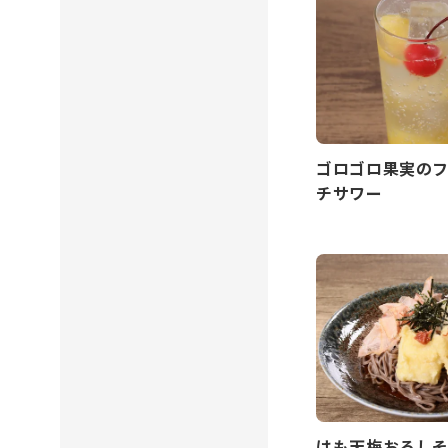
ゴロゴロ果実の
チサワー
はも天梅おろし