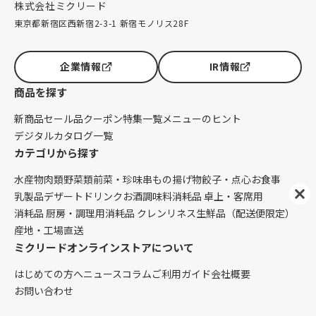
株式会社ミクリード
東京都新宿区西新宿2-3-1 新宿モノリス28F
企業情報
IR情報
商品を探す
新商品
セール品
クーポン
特集一覧
メニューのヒント
デジタルカタログ一覧
カテゴリから探す
水産物
肉類
野菜類
前菜・珍味
串もの
揚げ物
餃子・点心
お食事
乳製品
デザート
ドリンク
お酒
調味料
消耗品 卓上・客席用
消耗品 厨房・調理用
消耗品 クレンリネス
生鮮品（配送便限定）
産地・工場直送
ミクリードオンラインストアについて
はじめての方へ
ニュース
コラム
ご利用ガイド
会社概要
お問い合わせ