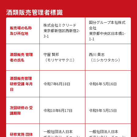
酒類販売
管理者標識
国分グループ本社株式
株式会社ミクリード
販売場の名称
会社
東京都新宿区西新宿2-
及び所在地
東京都中央区日本橋1-
3-1
1-1
酒類販売
管理
守屋 賢邦
西川 貴志
者の氏名
（モリヤマサクニ）
（ニシカワタカシ）
酒類販売管理
研修受講 年月
令和7年6月18日
令和6年 5月16日
日
次回研修の
受
令和10年6月17日
令和9年 5月15日
講期限
一般社団法人日本
一般社団法人日本
研修実施
団体
ボランタリーチェーン
ボランタリーチェーン