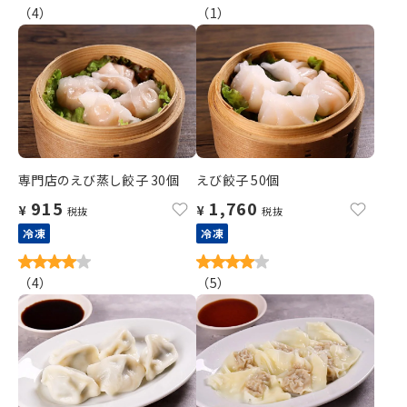
（
4
）
（
1
）
専門店のえび蒸し餃子 30個
えび餃子 50個
915
1,760
¥
¥
税抜
税抜
冷凍
冷凍
（
4
）
（
5
）