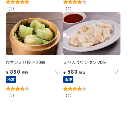
（
2
）
（
1
）
ひすいえび餃子 20個
えび入りワンタン 20個
830
580
¥
¥
税抜
税抜
冷凍
冷凍
（
2
）
（
1
）