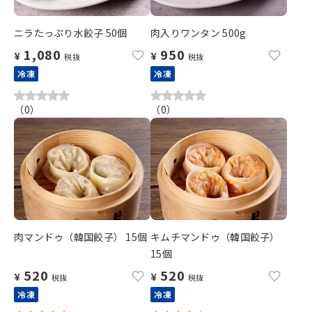
ニラたっぷり水餃子 50個
肉入りワンタン 500g
1,080
950
¥
¥
税抜
税抜
冷凍
冷凍
（
0
）
（
0
）
肉マンドゥ（韓国餃子） 15個
キムチマンドゥ（韓国餃子）
15個
520
520
¥
¥
税抜
税抜
冷凍
冷凍