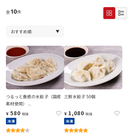
10
全
件
つるっと食感の水餃子（国産
三鮮水餃子 50個
素材使用） ...
580
1,080
¥
¥
税抜
税抜
冷凍
冷凍