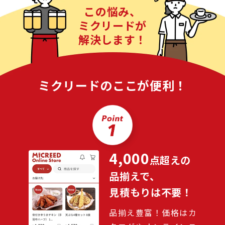
この悩み、
ミクリードが
解決します！
ミクリードのここが便利！
4,000
点超えの
品揃えで、
見積もりは不要！
品揃え豊富！価格はカ