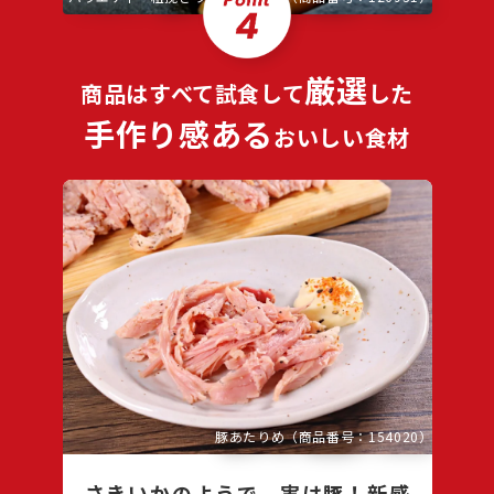
厳選
商品はすべて試食して
した
手作り感ある
おいしい食材
豚あたりめ（商品番号：154020）
さきいかのようで、実は豚！新感