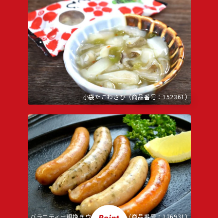
小袋たこわさび（商品番号：152361）
バラエティー粗挽きウインナー5種（商品番号：126931）