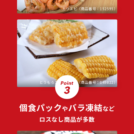
カワエビ（商品番号：152595）
とうもろこしスライス（商品番号：149822）
個食パック
バラ凍結
や
など
ロスなし商品が多数